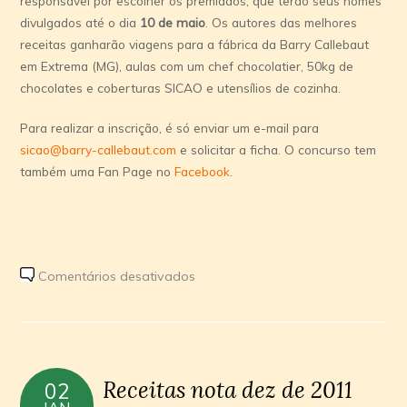
responsável por escolher os premiados, que terão seus nomes
divulgados até o dia
10 de maio
. Os autores das melhores
receitas ganharão viagens para a fábrica da Barry Callebaut
em Extrema (MG), aulas com um chef chocolatier, 50kg de
chocolates e coberturas SICAO e utensílios de cozinha.
Para realizar a inscrição, é só enviar um e-mail para
sicao@barry-callebaut.com
e solicitar a ficha. O concurso tem
também uma Fan Page no
Facebook
.
em
Comentários desativados
Novo
prazo
do
concurso
Receitas nota dez de 2011
02
de