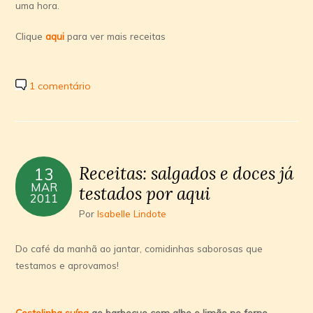
uma hora.
Clique
aqui
para ver mais receitas
1 comentário
Receitas: salgados e doces já
13
MAR
testados por aqui
2011
Por
Isabelle Lindote
Do café da manhã ao jantar, comidinhas saborosas que
testamos e aprovamos!
Costelinha suí­na
ao barbecue com alho e limão
no forno