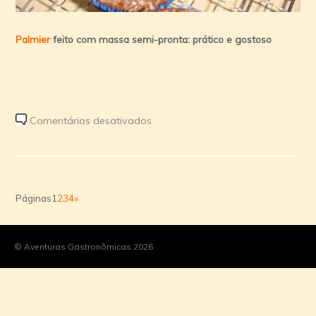
Palmier
feito com massa semi-pronta: prático e gostoso
em
Comentários desativados
Receitas:
salgados
e
doces
Páginas
1
2
3
4
»
já
testados
por
© Aventuras Gastronômicas 2026
aqui