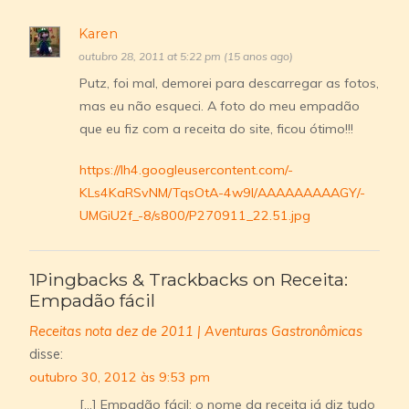
Karen
outubro 28, 2011 at 5:22 pm (15 anos ago)
Putz, foi mal, demorei para descarregar as fotos,
mas eu não esqueci. A foto do meu empadão
que eu fiz com a receita do site, ficou ótimo!!!
https://lh4.googleusercontent.com/-
KLs4KaRSvNM/TqsOtA-4w9I/AAAAAAAAAGY/-
UMGiU2f_-8/s800/P270911_22.51.jpg
1Pingbacks & Trackbacks on Receita:
Empadão fácil
Receitas nota dez de 2011 | Aventuras Gastronômicas
disse:
outubro 30, 2012 às 9:53 pm
[…] Empadão fácil: o nome da receita já diz tudo