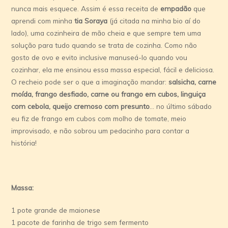
nunca mais esquece. Assim é essa receita de
empadão
que
aprendi com minha
tia Soraya
(já citada na minha bio aí do
lado), uma cozinheira de mão cheia e que sempre tem uma
solução para tudo quando se trata de cozinha. Como não
gosto de ovo e evito inclusive manuseá-lo quando vou
cozinhar, ela me ensinou essa massa especial, fácil e deliciosa.
O recheio pode ser o que a imaginação mandar:
salsicha, carne
moída, frango desfiado, carne ou frango em cubos, linguiça
com cebola, queijo cremoso com presunto
… no último sábado
eu fiz de frango em cubos com molho de tomate, meio
improvisado, e não sobrou um pedacinho para contar a
história!
Massa:
1 pote grande de maionese
1 pacote de farinha de trigo sem fermento