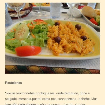
Pastelarias
São as lanchonetes portuguesas, onde tem tudo, doce e
salgado, menos o pastel como nós conhecemos.. hehehe. Mas
tem
pão com chouriço
, pão de queijo, coxinha, sandes