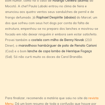
bom humor, como foi o caso de
Rodrigo Oliveira (acima
) do
Mocotó. A chef Paula Labaki entrou no clima de feira e
anunciou aos quatro ventos seus sanduíches de pernil e de
frango defumado. Já
Raphael Despirite (abaixo)
do Marcel, um
dos que sofreu com seus hot dogs por conta da falta de
estrutura, empenhou-se no preparo dos lanches e mostrou-se
focado em não deixar ninguém ir embora sem estar satisfeito.
Provei também a
costela com milho de Benny Novak
(210
Diner), o
maravilhoso hambúrguer de pato de Renato Carioni
(Cosí) e o bom
lanche de copa lombo de Henrique Fogaça
(Sal). Só não curti muito os doces da Carol Brandão.
Para finalizar, recomendo a matéria que saiu no site da
revista
Menu
. Dá um bom resumo de toda a confusão que houve por