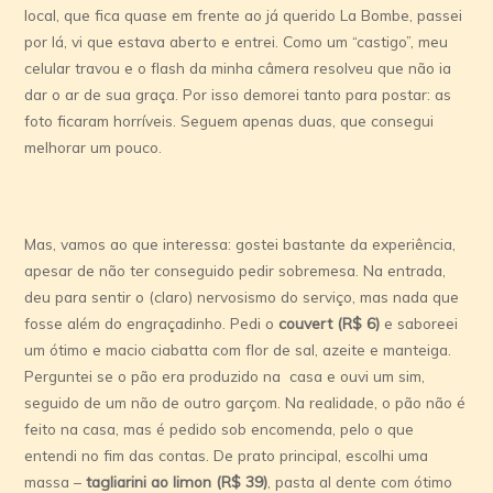
local, que fica quase em frente ao já querido La Bombe, passei
por lá, vi que estava aberto e entrei. Como um “castigo”, meu
celular travou e o flash da minha câmera resolveu que não ia
dar o ar de sua graça. Por isso demorei tanto para postar: as
foto ficaram horríveis. Seguem apenas duas, que consegui
melhorar um pouco.
Mas, vamos ao que interessa: gostei bastante da experiência,
apesar de não ter conseguido pedir sobremesa. Na entrada,
deu para sentir o (claro) nervosismo do serviço, mas nada que
fosse além do engraçadinho. Pedi o
couvert (R$ 6)
e saboreei
um ótimo e macio ciabatta com flor de sal, azeite e manteiga.
Perguntei se o pão era produzido na casa e ouvi um sim,
seguido de um não de outro garçom. Na realidade, o pão não é
feito na casa, mas é pedido sob encomenda, pelo o que
entendi no fim das contas. De prato principal, escolhi uma
massa –
tagliarini ao limon (R$ 39)
, pasta al dente com ótimo