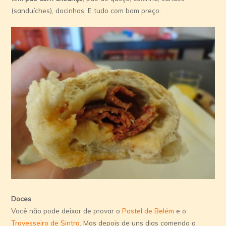
(sanduíches), docinhos. E tudo com bom preço.
Doces
Você não pode deixar de provar o
Pastel de Belém
e o
Travesseiro de Sintra
. Mas depois de uns dias comendo a