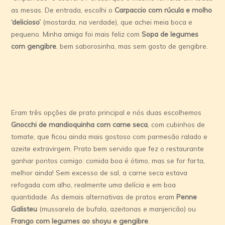
as mesas. De entrada, escolhi o
Carpaccio com rúcula e molho
‘delicioso’
(mostarda, na verdade), que achei meia boca e
pequeno. Minha amiga foi mais feliz com
Sopa de legumes
com gengibre
, bem saborosinha, mas sem gosto de gengibre.
Eram três opções de prato principal e nós duas escolhemos
Gnocchi de mandioquinha com carne seca
, com cubinhos de
tomate, que ficou ainda mais gostoso com parmesão ralado e
azeite extravirgem. Prato bem servido que fez o restaurante
ganhar pontos comigo: comida boa é ótimo, mas se for farta,
melhor ainda! Sem excesso de sal, a carne seca estava
refogada com alho, realmente uma delícia e em boa
quantidade. As demais alternativas de pratos eram
Penne
Galisteu
(mussarela de bufala, azeitonas e manjericão) ou
Frango com legumes ao shoyu e gengibre
.