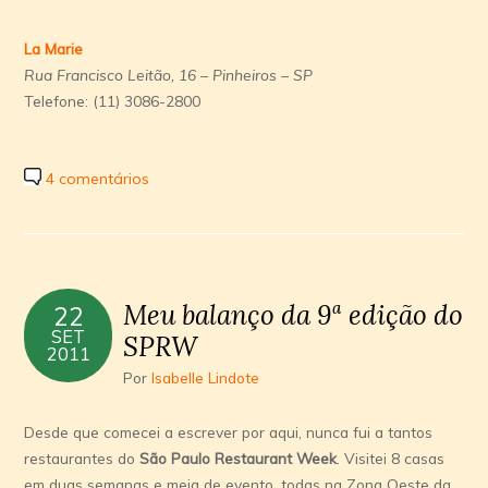
La Marie
Rua Francisco Leitão, 16 – Pinheiros – SP
Telefone: (11) 3086-2800
4 comentários
Meu balanço da 9ª edição do
22
SET
SPRW
2011
Por
Isabelle Lindote
Desde que comecei a escrever por aqui, nunca fui a tantos
restaurantes do
São Paulo Restaurant Week
. Visitei 8 casas
em duas semanas e meia de evento, todas na Zona Oeste da