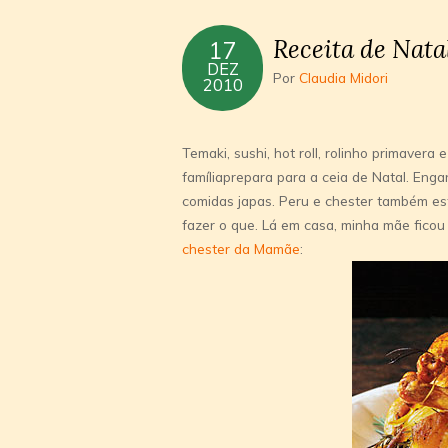
Receita de Nata
17
DEZ
Por
Claudia Midori
2010
Temaki, sushi, hot roll, rolinho primaver
famíliaprepara para a ceia de Natal. En
comidas japas. Peru e chester também est
fazer o que. Lá em casa, minha mãe ficou
chester da Mamãe
: