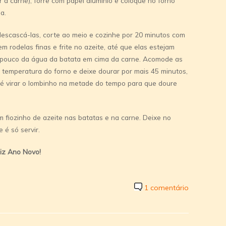
 a carne), forre com papel alumínio e coloque no forno
a.
descascá-las, corte ao meio e cozinhe por 20 minutos com
m rodelas finas e frite no azeite, até que elas estejam
m pouco da água da batata em cima da carne. Acomode as
a temperatura do forno e deixe dourar por mais 45 minutos,
é virar o lombinho na metade do tempo para que doure
 fiozinho de azeite nas batatas e na carne. Deixe no
 é só servir.
liz Ano Novo!
1 comentário