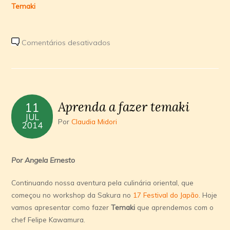
Temaki
em
Comentários desativados
Receita:
Acelgamaki
com
Kani
Aprenda a fazer temaki
11
JUL
Por
Claudia Midori
2014
Por Angela Ernesto
Continuando nossa aventura pela culinária oriental, que
começou no workshop da Sakura no
17 Festival do Japão
. Hoje
vamos apresentar como fazer
Temaki
que aprendemos com o
chef Felipe Kawamura.