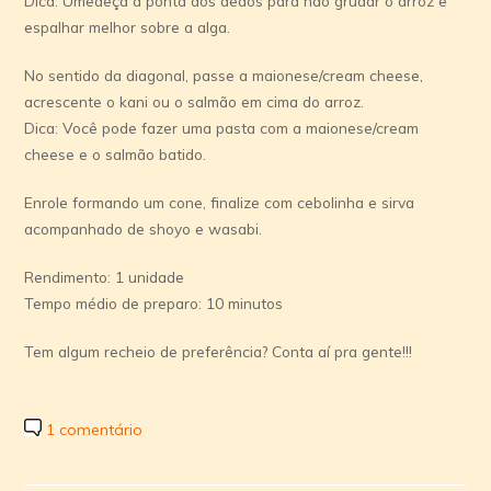
Dica: Umedeça a ponta dos dedos para não grudar o arroz e
espalhar melhor sobre a alga.
No sentido da diagonal, passe a maionese/cream cheese,
acrescente o kani ou o salmão em cima do arroz.
Dica: Você pode fazer uma pasta com a maionese/cream
cheese e o salmão batido.
Enrole formando um cone, finalize com cebolinha e sirva
acompanhado de shoyo e wasabi.
Rendimento: 1 unidade
Tempo médio de preparo: 10 minutos
Tem algum recheio de preferência? Conta aí pra gente!!!
1 comentário