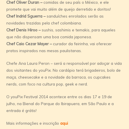
Chef Oliver Duran –
comidas de seu país o México, e ele
promete que vai muito além de queijo derretido e doritos!
Chef Indrid Sguerra –
sanduíches enrolados serão as
novidades trazidas pela chef colombiana.
Chef Denis Hiroo –
sushis, sashimis e temakis, para aqueles
que não dispensam uma boa comida japonesa.
Chef Caio Cezar Mayer –
curador da feirinha, vai oferecer
pratos inspirados nas mesas paulistanas.
Chefe Ana Laura Peron – será a responsável por adoçar a vida
dos visitantes do youPix. No cardápio terá brigadeiros, bolo de
maça, cheesecake e a novidade da barraca, os cupcakes
nerds, com foco na cultura pop, geek e nerd.
O youPix Festival 2014 acontece entre os dias 17 e 19 de
julho, na Bienal do Parque do Ibirapuera, em São Paulo e a
entrada é grátis!
Mais informações e inscrição
aqui