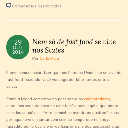
em
Comentários desativados
Uma
parceria
de
sucesso:
Nem só de fast food se vive
29
Bar
OUT
nos States
des
2014
Arts
Por
Carla Maia
e
István
É bem comum ouvir dizer que nos Estados Unidos só se vive de
Wessel
fast food, “cuidado, você vai engordar lá” e tantas outras
coisas.
Como a Midori comentou no post sobre os
colaboradores
,
estou morando na casa de uma família bem legal e que adora
comidas saudáveis. Entre as minhas aventuras gastronômicas
por aqui, teve um jantar com salmão temperado no shoyo
(acredito eu), brócolis e arroz (sim, arroz, e dos gostosos) e um