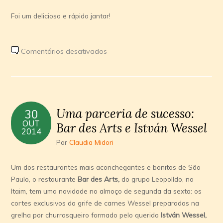
Foi um delicioso e rápido jantar!
em
Comentários desativados
Eureka
2014:
Risoto
ao
Uma parceria de sucesso:
30
Funghi
OUT
Bar des Arts e István Wessel
produzido
2014
pelos
Por
Claudia Midori
alunos
do
Um dos restaurantes mais aconchegantes e bonitos de São
Instituto
Paulo, o restaurante
Bar des Arts,
do grupo Leopolldo, no
Mauá
Itaim, tem uma novidade no almoço de segunda da sexta: os
de
cortes exclusivos da grife de carnes Wessel preparadas na
Tecnologia
grelha por churrasqueiro formado pelo querido
István Wessel,