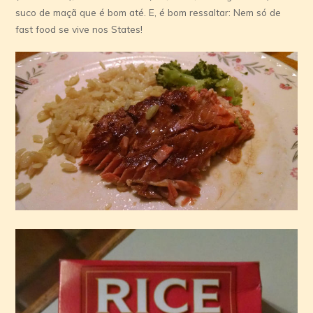
suco de maçã que é bom até. E, é bom ressaltar: Nem só de
fast food se vive nos States!