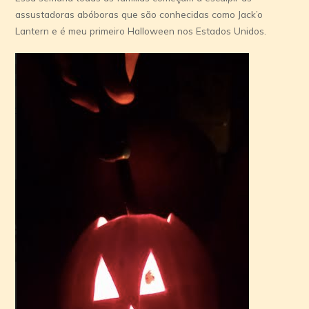
assustadoras abóboras que são conhecidas como Jack’o
Lantern e é meu primeiro Halloween nos Estados Unidos.