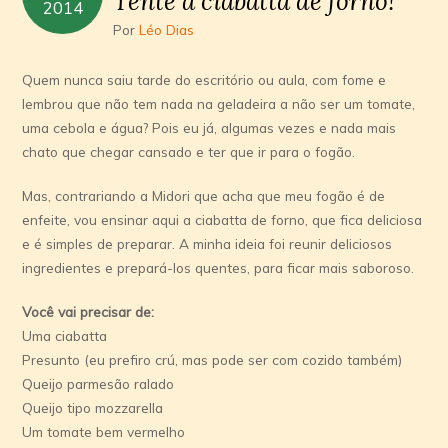
Tente a ciabatta de forno!
2014
Por
Léo Dias
Quem nunca saiu tarde do escritório ou aula, com fome e
lembrou que não tem nada na geladeira a não ser um tomate,
uma cebola e água? Pois eu já, algumas vezes e nada mais
chato que chegar cansado e ter que ir para o fogão.
Mas, contrariando a Midori que acha que meu fogão é de
enfeite, vou ensinar aqui a ciabatta de forno, que fica deliciosa
e é simples de preparar. A minha ideia foi reunir deliciosos
ingredientes e prepará-los quentes, para ficar mais saboroso.
Você vai precisar de:
Uma ciabatta
Presunto (eu prefiro crú, mas pode ser com cozido também)
Queijo parmesão ralado
Queijo tipo mozzarella
Um tomate bem vermelho