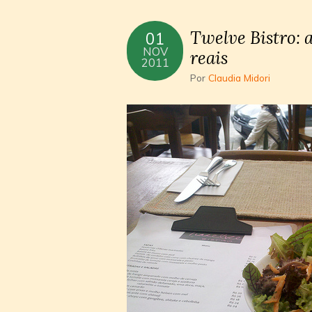
Twelve Bistro: a
01
NOV
reais
2011
Por
Claudia Midori