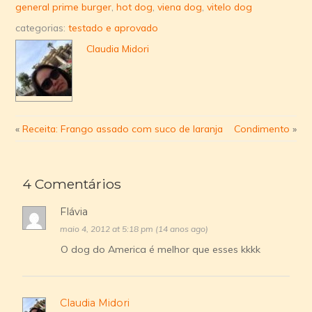
general prime burger
,
hot dog
,
viena dog
,
vitelo dog
categorias:
testado e aprovado
Claudia Midori
«
Receita: Frango assado com suco de laranja
Condimento
»
4 Comentários
Flávia
maio 4, 2012 at 5:18 pm (14 anos ago)
O dog do America é melhor que esses kkkk
Claudia Midori