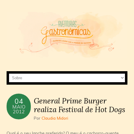
General Prime Burger
04
MAIO
realiza Festival de Hot Dogs
2012
Por
Claudia Midori
Qual é o seu lanche preferido? O meu é o cachorro-quente,