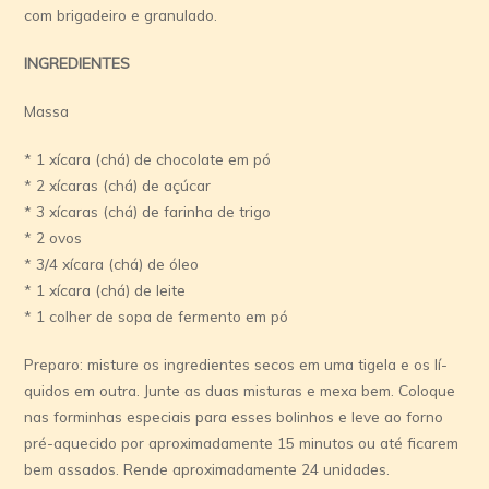
com brigadeiro e granulado.
INGREDIENTES
Massa
* 1 xí­cara (chá) de chocolate em pó
* 2 xí­caras (chá) de açúcar
* 3 xí­caras (chá) de farinha de trigo
* 2 ovos
* 3/4 xí­cara (chá) de óleo
* 1 xí­cara (chá) de leite
* 1 colher de sopa de fermento em pó
Preparo: misture os ingredientes secos em uma tigela e os lí­
quidos em outra. Junte as duas misturas e mexa bem. Coloque
nas forminhas especiais para esses bolinhos e leve ao forno
pré-aquecido por aproximadamente 15 minutos ou até ficarem
bem assados. Rende aproximadamente 24 unidades.