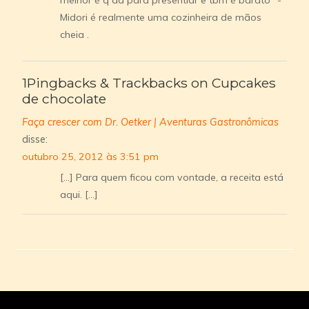
melhor é q da para presentiar e tbm é barato *-*
Midori é realmente uma cozinheira de mãos
cheia .
1Pingbacks & Trackbacks on Cupcakes
de chocolate
Faça crescer com Dr. Oetker | Aventuras Gastronômicas
disse:
outubro 25, 2012 às 3:51 pm
[…] Para quem ficou com vontade, a receita está
aqui. […]