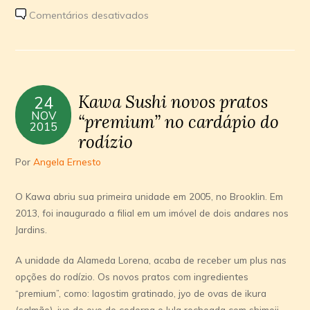
em
Comentários desativados
Conheça
o
novo
menu
Kawa Sushi novos pratos
24
executivo
NOV
“premium” no cardápio do
do
2015
Attimo
rodízio
Por
Angela Ernesto
O Kawa abriu sua primeira unidade em 2005, no Brooklin. Em
2013, foi inaugurado a filial em um imóvel de dois andares nos
Jardins.
A unidade da Alameda Lorena, acaba de receber um plus nas
opções do rodízio. Os novos pratos com ingredientes
“premium”, como: lagostim gratinado, jyo de ovas de ikura
(salmão), jyo de ovo de codorna e lula recheada com shimeji,