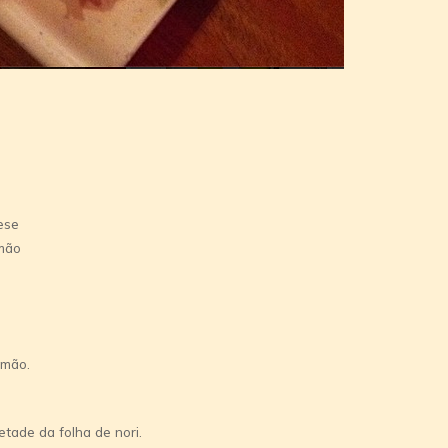
ese
lmão
 mão.
tade da folha de nori.