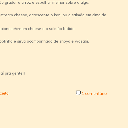
 grudar o arroz e espalhar melhor sobre a alga.
e/cream cheese, acrescente o kani ou o salmão em cima do
aionese/cream cheese e o salmão batido.
ebolinha e sirva acompanhado de shoyo e wasabi.
í pra gente!!!
ceita
1 comentário