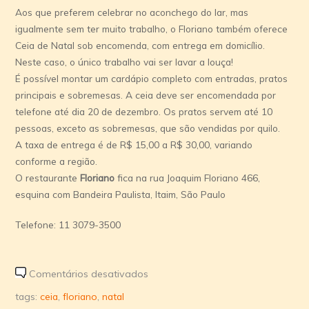
Aos que preferem celebrar no aconchego do lar, mas
igualmente sem ter muito trabalho, o Floriano também oferece
Ceia de Natal sob encomenda, com entrega em domicílio.
Neste caso, o único trabalho vai ser lavar a louça!
É possível montar um cardápio completo com entradas, pratos
principais e sobremesas. A ceia deve ser encomendada por
telefone até dia 20 de dezembro. Os pratos servem até 10
pessoas, exceto as sobremesas, que são vendidas por quilo.
A taxa de entrega é de R$ 15,00 a R$ 30,00, variando
conforme a região.
O restaurante
Floriano
fica na rua Joaquim Floriano 466,
esquina com Bandeira Paulista, Itaim, São Paulo
Telefone: 11 3079-3500
em
Comentários desativados
Celebre
tags:
ceia
,
floriano
,
natal
o