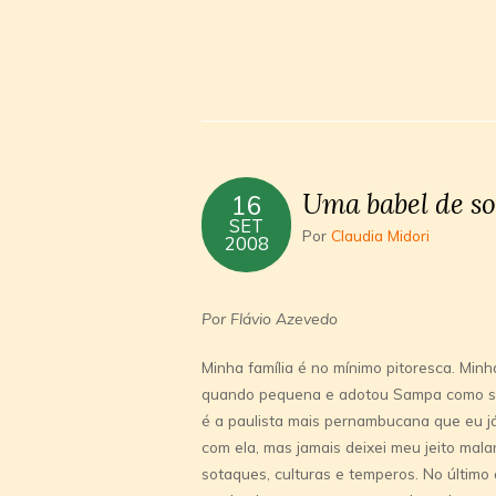
Uma babel de so
16
SET
Por
Claudia Midori
2008
Por Flávio Azevedo
Minha famí­lia é no mí­nimo pitoresca. M
quando pequena e adotou Sampa como sua,
é a paulista mais pernambucana que eu já
com ela, mas jamais deixei meu jeito mal
sotaques, culturas e temperos. No últim