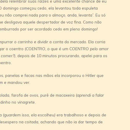
dela relembrar suas raí­zes e uma excelente chance de eu
 O domingo começou cedo, ela levantou toda espuleta
eu não comprei nada para o almoço, anda, levanta”. Eu só
e desligava aquele despertador de voz fina. Como não
r emburrado por ser acordado cedo em pleno domingo!
urrar o carrinho e dividir a conta do mercado. Ela corria
gar o coentro
(COENTRO, o que é um COENTRO pelo amor
 comer?)
, depois de 10 minutos procurando, apelei para os
oentro.
os, panelas e facas nas mãos ela incorporou o Hitler que
3m e mandou ver.
olada, farofa de ovos, purê de macaxeira
(aprendi a falar
radinho no vinagrete.
la
(guardem isso, ela escolheu)
era trabalhoso e depois de
esespero na coitada, achando que não ia dar tempo de