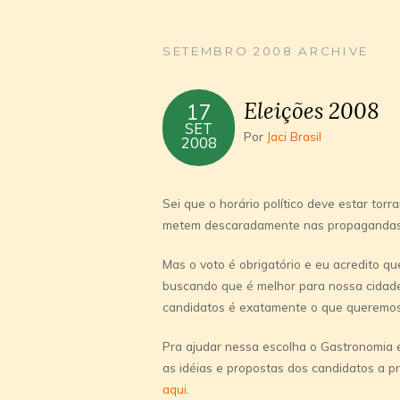
SETEMBRO 2008 ARCHIVE
Eleições 2008
17
SET
Por
Jaci Brasil
2008
Sei que o horário polí­tico deve estar torr
metem descaradamente nas propagandas
Mas o voto é obrigatório e eu acredito q
buscando que é melhor para nossa cida
candidatos é exatamente o que queremos
Pra ajudar nessa escolha o Gastronomia 
as idéias e propostas dos candidatos a p
aqui
.