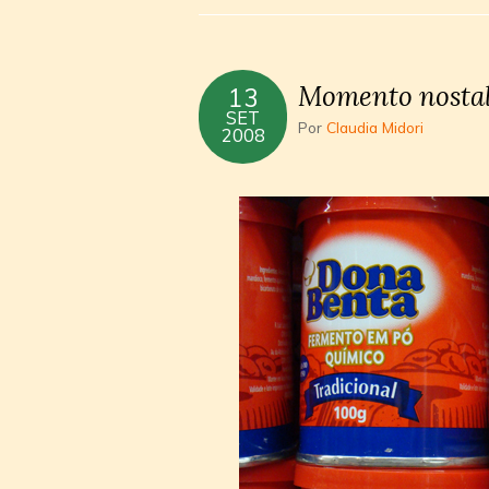
Momento nostal
13
SET
Por
Claudia Midori
2008