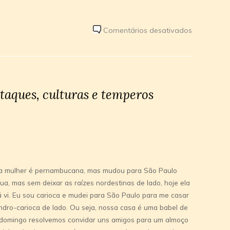
em
Comentários desativados
Eleições
2008
taques, culturas e temperos
inha mulher é pernambucana, mas mudou para São Paulo
 mas sem deixar as raí­zes nordestinas de lado, hoje ela
 vi. Eu sou carioca e mudei para São Paulo para me casar
andro-carioca de lado. Ou seja, nossa casa é uma babel de
o domingo resolvemos convidar uns amigos para um almoço