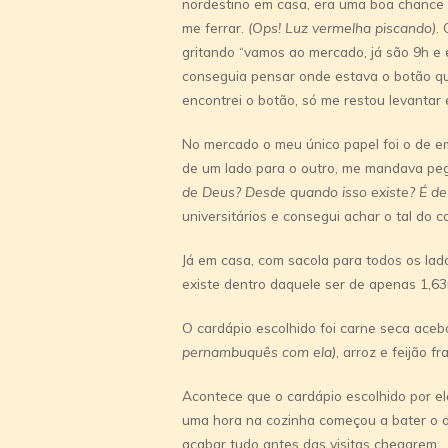
nordestino em casa, era uma boa chance 
me ferrar.
(Ops! Luz vermelha piscando)
.
gritando “vamos ao mercado, já são 9h e 
conseguia pensar onde estava o botão qu
encontrei o botão, só me restou levanta
No mercado o meu único papel foi o de emp
de um lado para o outro, me mandava pe
de Deus? Desde quando isso existe? É de
universitários e consegui achar o tal do c
Já em casa, com sacola para todos os lad
existe dentro daquele ser de apenas 1,6
O cardápio escolhido foi carne seca aceb
pernambuquês com ela)
, arroz e feijão f
Acontece que o cardápio escolhido por e
uma hora na cozinha começou a bater o d
acabar tudo antes das visitas chegarem.