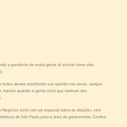
ando a paciência de muita gente (é incrí­vel como eles
).
ue todos devem manifestar sua opinião nas urnas, sempre
de, mesmo quando a gente acha que nenhum dos
.
e Negócios está com um especial sobre as eleições, com
refeitura de São Paulo para a área da gastronomia. Confira