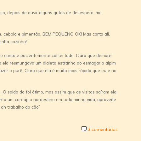
jo, depois de ouvir alguns gritos de desespero, me
e, cebola e pimentão. BEM PEQUENO OK! Mas corta ali,
inha cozinha!”
no canto e pacientemente cortei tudo. Claro que demorei
o ela resmungava um dialeto estranho ao esmagar o aipim
azer o purê. Claro que ela é muito mais rápida que eu e no
 O saldo do foi ótimo, mas assim que as visitas saí­ram ela
ento um cardápio nordestino em toda minha vida, aproveite
 oh trabalho do cão”.
3 comentários