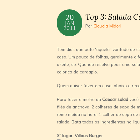
Top 3: Salada C
20
JAN
Por
Claudia Midori
2011
Tem dias que bate “aquela” vontade de c
casa. Um pouco de folhas, geralmente al
azeite, só. Quando resolvo pedir uma sala
calórica do cardápio.
Quem quiser fazer em casa, abaixo a rece
Para fazer o molho da
Caesar salad
você 
filés de anchova, 2 colheres de sopa de 
reino moída na hora, 1 colher de sopa de 
ralado. Bata todos os ingredientes no liqui
3° lugar: Villaas Burger