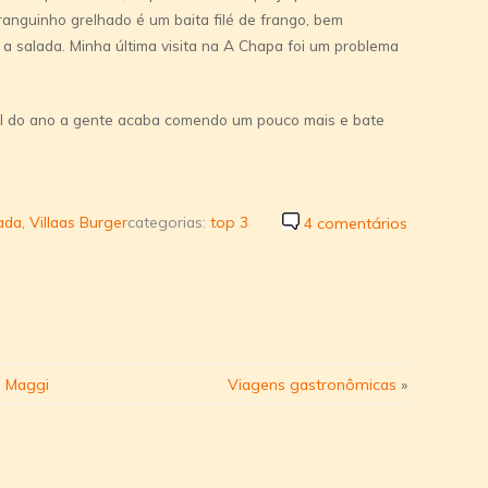
ranguinho grelhado é um baita filé de frango, bem
a salada. Minha última visita na A Chapa foi um problema
nal do ano a gente acaba comendo um pouco mais e bate
ada
,
Villaas Burger
categorias:
top 3
4 comentários
l Maggi
Viagens gastronômicas
»