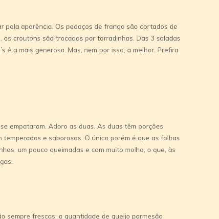
jar pela aparência. Os pedaços de frango são cortados de
, os croutons são trocados por torradinhas. Das 3 saladas
´s é a mais generosa. Mas, nem por isso, a melhor. Prefira
se empataram. Adoro as duas. As duas têm porções
m temperados e saborosos. O único porém é que as folhas
nhas, um pouco queimadas e com muito molho, o que, às
gas.
tão sempre frescas, a quantidade de queijo parmesão