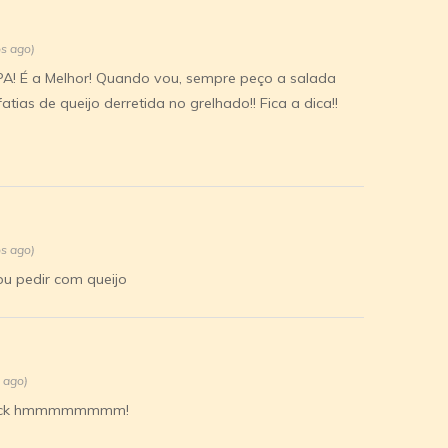
os ago)
A! É a Melhor! Quando vou, sempre peço a salada
tias de queijo derretida no grelhado!! Fica a dica!!
os ago)
ou pedir com queijo
 ago)
tback hmmmmmmmm!