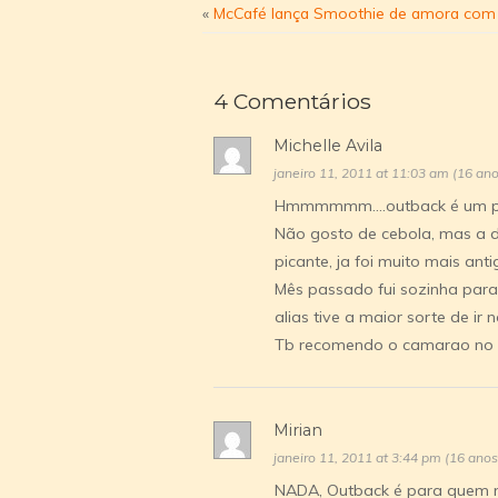
«
McCafé lança Smoothie de amora com 
4 Comentários
Michelle Avila
janeiro 11, 2011 at 11:03 am (16 an
Hmmmmmm….outback é um pa
Não gosto de cebola, mas a de
picante, ja foi muito mais an
Mês passado fui sozinha para 
alias tive a maior sorte de ir
Tb recomendo o camarao no p
Mirian
janeiro 11, 2011 at 3:44 pm (16 anos
NADA, Outback é para quem nã