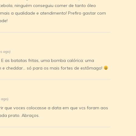
 cebola, ninguém conseguiu comer de tanto óleo
mais a qualidade e atendimento! Prefiro gastar com
ade!
os ago)
 E as batatas fritas, uma bomba calórica: uma
con e cheddar… só para os mais fortes de estômago!
 ago)
erir que voces colocasse a data em que vcs foram aos
ada prato. Abraços.