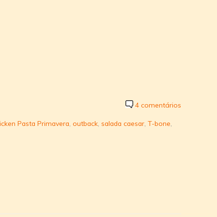
4 comentários
icken Pasta Primavera
,
outback
,
salada caesar
,
T-bone
,