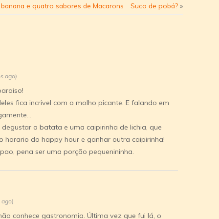
banana e quatro sabores de Macarons
Suco de pobá?
»
os ago)
raiso!
les fica incrivel com o molho picante. E falando em
tigamente…
degustar a batata e uma caipirinha de lichia, que
 no horario do happy hour e ganhar outra caipirinha!
ao, pena ser uma porção pequenininha.
 ago)
o conhece gastronomia. Última vez que fui lá, o