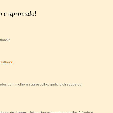
o e aprovado!
tback?
das com molho à sua escolha: garlic aioli sauce ou
edaços de frango
– fettuccine refogado no molho Alfredo e