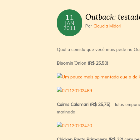
Outback: testad
11
JAN
Por
Claudia Midori
2011
Qual a comida que você mais pede no Ou
Bloomin´Onion (R$ 25,50)
Cairns Calamari (R$ 25,75)
– lulas empana
marinada
Chicken Pasta Primavera (R$ 32) com p