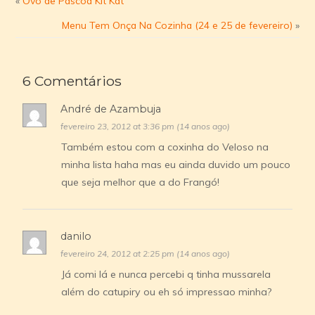
«
Ovo de Páscoa Kit Kat
Menu Tem Onça Na Cozinha (24 e 25 de fevereiro)
»
6 Comentários
André de Azambuja
fevereiro 23, 2012 at 3:36 pm (14 anos ago)
Também estou com a coxinha do Veloso na
minha lista haha mas eu ainda duvido um pouco
que seja melhor que a do Frangó!
danilo
fevereiro 24, 2012 at 2:25 pm (14 anos ago)
Já comi lá e nunca percebi q tinha mussarela
além do catupiry ou eh só impressao minha?