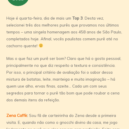
Hoje é quarta-feira, dia de mais um
Top 3
. Desta vez,
selecionei três dos melhores purês que provamos nos últimos
tempos – uma singela homenagem aos 458 anos de São Paulo,
completados hoje. Afinal, vocês paulistas comem purê até no
cachorro quente!
Mas o que faz um purê ser bom? Claro que há o gosto pessoal,
principalmente no que diz respeito a textura e consistência.
Por isso, o principal critério de avaliação foi o sabor dessa
mistura de batatas, leite, manteiga e muita imaginação – há
quem use alho, ervas finas, azeite… Cada um com seus
segredos para tornar o purê tão bom que pode roubar a cena
dos demais itens da refeição.
Zena Caffè
:
Sou fã de carteirinha do Zena desde a primeira
visita. E, quando não como o gnocchi divino da casa, me jogo