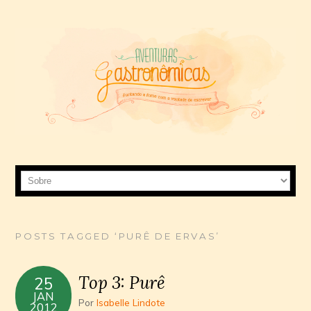
POSTS TAGGED ‘PURÊ DE ERVAS’
Top 3: Purê
25
JAN
Por
Isabelle Lindote
2012