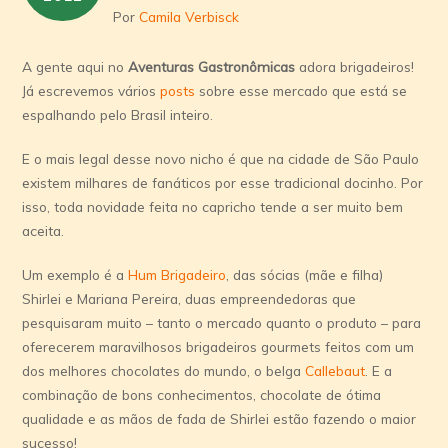
Por
Camila Verbisck
A gente aqui no
Aventuras Gastronômicas
adora brigadeiros!
Já escrevemos vários
posts
sobre esse mercado que está se
espalhando pelo Brasil inteiro.
E o mais legal desse novo nicho é que na cidade de São Paulo
existem milhares de fanáticos por esse tradicional docinho. Por
isso, toda novidade feita no capricho tende a ser muito bem
aceita.
Um exemplo é a
Hum Brigadeiro
, das sócias (mãe e filha)
Shirlei e Mariana Pereira, duas empreendedoras que
pesquisaram muito – tanto o mercado quanto o produto – para
oferecerem maravilhosos brigadeiros gourmets feitos com um
dos melhores chocolates do mundo, o belga
Callebaut
. E a
combinação de bons conhecimentos, chocolate de ótima
qualidade e as mãos de fada de Shirlei estão fazendo o maior
sucesso!