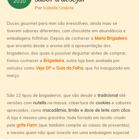
2010
Por
Isabelle Lindote
Doces
gourmet
para mim são irresistíveis, ainda mais se
tiverem sabores diferentes, com chocolate em abundância e
embalagens fofinhas. Depois de conhecer a
Maria Brigadeiro
,
que encanta desde o aroma até a apresentação dos
brigadeiros, dos quais é possível degustar antes de comprar,
fomos conhecer a
Brigadeira
, outra loja bem avaliada por
veículos como
Veja SP
e
Guia da Folha
, que foi inaugurada em
março.
São 12 tipos de brigadeiros, que vão desde o
tradicional
até
versões com
nutella
na massa, cobertura de
cookies
e sabores
apreciados, como
macadâmia, limão e doce de leite com côco
.
A loja é mesmo uma gracinha, toda forrada em tecido criado
pela
grife Farm
(que também compõe as caixas de presentes),
e mesmo quem não quer investir em uma embalagem especial