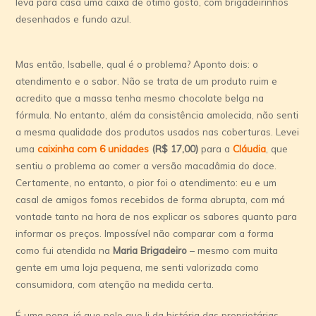
leva para casa uma caixa de ótimo gosto, com brigadeirinhos
desenhados e fundo azul.
Mas então, Isabelle, qual é o problema? Aponto dois: o
atendimento e o sabor. Não se trata de um produto ruim e
acredito que a massa tenha mesmo chocolate belga na
fórmula. No entanto, além da consistência amolecida, não senti
a mesma qualidade dos produtos usados nas coberturas. Levei
uma
caixinha
com 6 unidades
(R$ 17,00)
para a
Cláudia
, que
sentiu o problema ao comer a versão macadâmia do doce.
Certamente, no entanto, o pior foi o atendimento: eu e um
casal de amigos fomos recebidos de forma abrupta, com má
vontade tanto na hora de nos explicar os sabores quanto para
informar os preços. Impossível não comparar com a forma
como fui atendida na
Maria Brigadeiro
– mesmo com muita
gente em uma loja pequena, me senti valorizada como
consumidora, com atenção na medida certa.
É uma pena, já que pelo que li da história das proprietárias