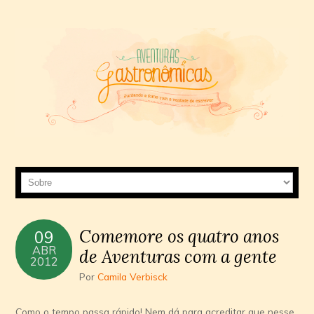
Comemore os quatro anos
09
ABR
de Aventuras com a gente
2012
Por
Camila Verbisck
Como o tempo passa rápido! Nem dá para acreditar que nesse