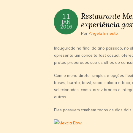
Restaurante Mex
11
JAN
experiência ga
2016
Por
Angela Ernesto
Inaugurado no final do ano passado, no 
apresenta um conceito fast casual, ofere
pratos preparados sob os olhos do consu
Com o menu direto, simples e opções flexí
bases, burrito, bowl, sopa, salada e tac
selecionados, como: arroz branco e integra
outros.
Eles possuem também todos os dias dois t