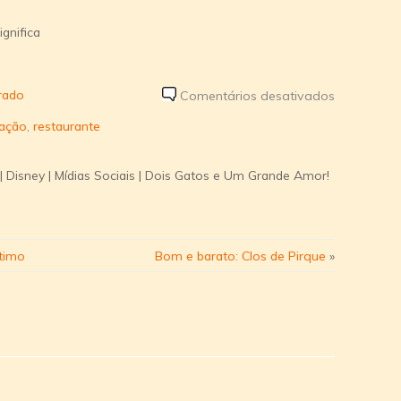
gnifica
rado
em
Comentários desativados
Restaurant
tação
,
restaurante
Mexcla
chega
 Disney | Mídias Sociais | Dois Gatos e Um Grande Amor!
para
reinventar
sua
experiênci
timo
Bom e barato: Clos de Pirque
»
gastronôm