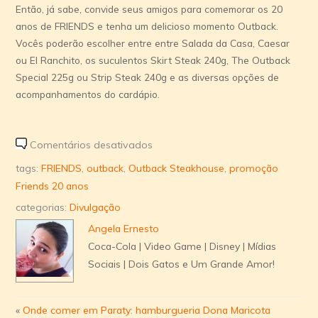
Então, já sabe, convide seus amigos para comemorar os 20
anos de FRIENDS e tenha um delicioso momento Outback.
Vocês poderão escolher entre entre Salada da Casa, Caesar
ou El Ranchito, os suculentos Skirt Steak 240g, The Outback
Special 225g ou Strip Steak 240g e as diversas opções de
acompanhamentos do cardápio.
em
Comentários desativados
Promoção:
tags:
FRIENDS
,
outback
,
Outback Steakhouse
,
promoção
FRIENDS
Friends 20 anos
20
categorias:
Divulgação
anos
Angela Ernesto
no
Coca-Cola | Video Game | Disney | Mídias
Outback
Sociais | Dois Gatos e Um Grande Amor!
«
Onde comer em Paraty: hamburgueria Dona Maricota