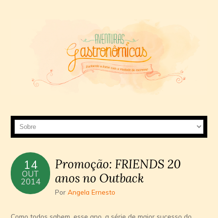
Promoção: FRIENDS 20
14
OUT
anos no Outback
2014
Por
Angela Ernesto
Como todos sabem, esse ano, a série de maior sucesso do