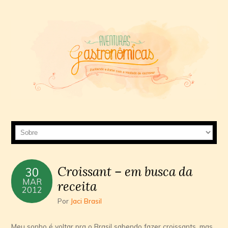
Croissant – em busca da
30
MAR
receita
2012
Por
Jaci Brasil
Meu sonho é voltar pra o Brasil sabendo fazer croissants, mas