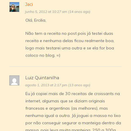
Jaci
junho 5, 2012 at 10:27 am (14 anos ago)
Olá, Ercilia,
Não tem a receita no post pois já testei duas
receita e nenhuma delas ficou realmente boa,
logo mais testarei uma outra e se ela for boa
coloco no blog. =)
Luiz Quintanilha
agosto 1, 2013 at 2:17 pm (13 anos ago)
Eu já copiei mais de 30 receitas de croissants na
internet, algumas que se diziam originais
francesas e argentinas (as melhores), mas
nenhuma igual a outra. Já joguei a massa no lixo
por não conseguir segurar a manteiga dentro da
massa, pois leva muita manteiga, 250 a 300g