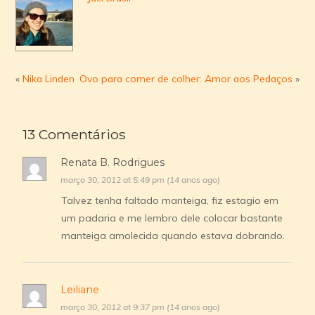
«
Nika Linden
Ovo para comer de colher: Amor aos Pedaços
»
13 Comentários
Renata B. Rodrigues
março 30, 2012 at 5:49 pm (14 anos ago)
Talvez tenha faltado manteiga, fiz estagio em
um padaria e me lembro dele colocar bastante
manteiga amolecida quando estava dobrando.
Leiliane
março 30, 2012 at 9:37 pm (14 anos ago)