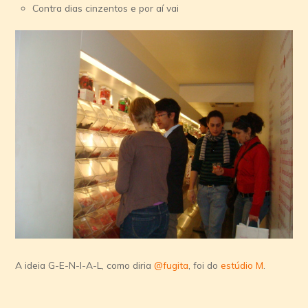
Contra dias cinzentos e por aí­ vai
A ideia G-E-N-I-A-L, como diria
@fugita
, foi do
estúdio M
.