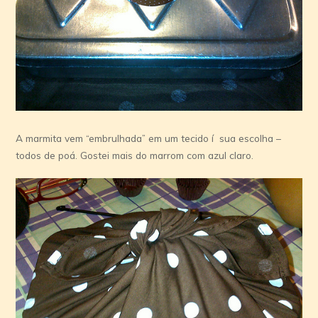
A marmita vem “embrulhada” em um tecido í sua escolha –
todos de poá. Gostei mais do marrom com azul claro.