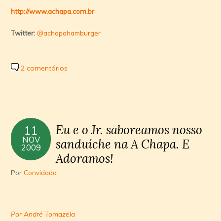
http://www.achapa.com.br
Twitter:
@achapahamburger
2 comentários
Eu e o Jr. saboreamos nosso
11
NOV
sanduí­che na A Chapa. E
2009
Adoramos!
Por
Convidado
Por André Tomazela