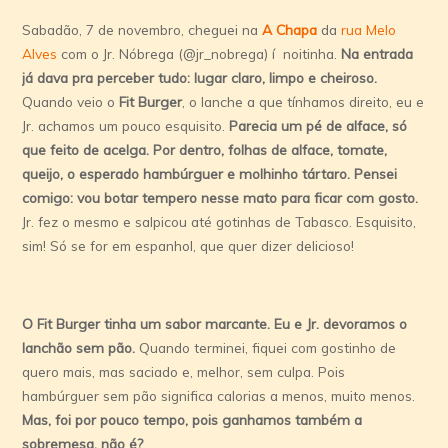
Sabadão, 7 de novembro, cheguei na
A Chapa
da
rua Melo
Alves
com o Jr. Nóbrega (@jr_nobrega) í noitinha.
Na entrada
já dava pra perceber tudo: lugar claro, limpo e cheiroso.
Quando veio o
Fit Burger
, o lanche a que tí­nhamos direito, eu e
Jr. achamos um pouco esquisito.
Parecia um pé de alface, só
que feito de acelga. Por dentro, folhas de alface, tomate,
queijo, o esperado hambúrguer e molhinho tártaro. Pensei
comigo: vou botar tempero nesse mato para ficar com gosto.
Jr. fez o mesmo e salpicou até gotinhas de Tabasco. Esquisito,
sim! Só se for em espanhol, que quer dizer delicioso!
O Fit Burger tinha um sabor marcante. Eu e Jr. devoramos o
lanchão sem pão.
Quando terminei, fiquei com gostinho de
quero mais, mas saciado e, melhor, sem culpa. Pois
hambúrguer sem pão significa calorias a menos, muito menos.
Mas, foi por pouco tempo, pois ganhamos também a
sobremesa, não é?