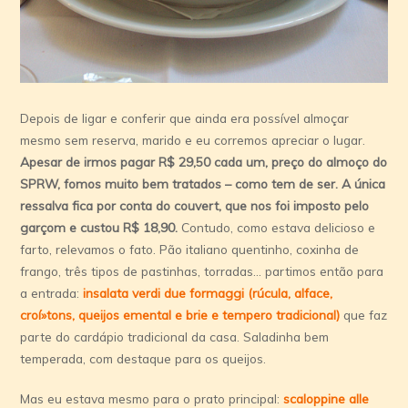
Depois de ligar e conferir que ainda era possí­vel almoçar
mesmo sem reserva, marido e eu corremos apreciar o lugar.
Apesar de irmos pagar R$ 29,50 cada um, preço do almoço do
SPRW, fomos muito bem tratados – como tem de ser. A única
ressalva fica por conta do couvert, que nos foi imposto pelo
garçom e custou R$ 18,90.
Contudo, como estava delicioso e
farto, relevamos o fato. Pão italiano quentinho, coxinha de
frango, três tipos de pastinhas, torradas… partimos então para
a entrada:
insalata verdi due formaggi (rúcula, alface,
croí»tons, queijos emental e brie e tempero tradicional)
que faz
parte do cardápio tradicional da casa. Saladinha bem
temperada, com destaque para os queijos.
Mas eu estava mesmo para o prato principal:
scaloppine alle