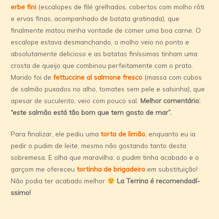
erbe fini
(escalopes de filé grelhados, cobertos com molho rôti
e ervas finas, acompanhado de batata gratinada), que
finalmente matou minha vontade de comer uma boa carne. O
escalope estava desmanchando, o molho veio no ponto e
absolutamente delicioso e as batatas finí­ssimas tinham uma
crosta de queijo que combinou perfeitamente com o prato.
Marido foi de
fettuccine al salmone fresco
(massa com cubos
de salmão puxados no alho, tomates sem pele e salsinha), que
apesar de suculento, veio com pouco sal.
Melhor comentário:
“este salmão está tão bom que tem gosto de mar”.
Para finalizar, ele pediu uma
torta de limão
, enquanto eu ia
pedir o pudim de leite, mesmo não gostando tanto desta
sobremesa. E olha que maravilha: o pudim tinha acabado e o
garçom me ofereceu
tortinha de brigadeiro
em substituição!
Não podia ter acabado melhor
La Terrina é recomendadí­
ssimo!