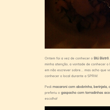
Ontem foi a vez de conhecer o
Blú Bistrô
minha atenção, a vontade de conhecer o b
em não escrever sobre…. mas acho que v
conhecer o local durante a SPRW.
Pedi
macaroni com abobrinha, berinjela,
preferiu o
gaspacho com torradinhas ac
escolha!