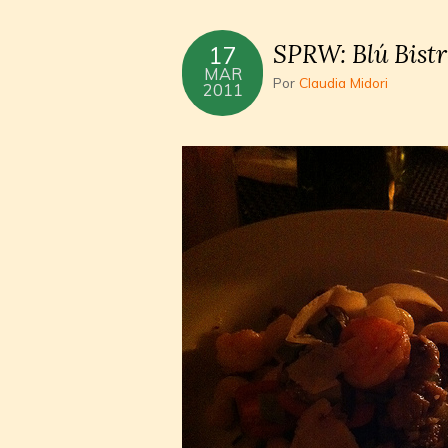
SPRW: Blú Bist
17
MAR
Por
Claudia Midori
2011