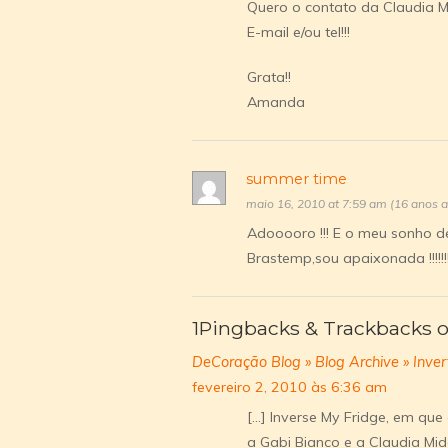
Quero o contato da Claudia Mid
E-mail e/ou tel!!!
Grata!!
Amanda
summer time
maio 16, 2010 at 7:59 am (16 anos 
Adooooro !!! E o meu sonho de
Brastemp,sou apaixonada !!!!!!! 
1Pingbacks & Trackbacks o
DeCoração Blog » Blog Archive » Inve
fevereiro 2, 2010 às 6:36 am
[…] Inverse My Fridge, em qu
a Gabi Bianco e a Claudia Mid