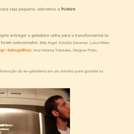
 casa seja pequeno, adoramos a
fruteira
:
ojeto entregar a geladeira velha para a transformarmá-la
s foram selecionados:
Billy Argel, Estúdio Deveras, Luí­sa Ritter,
rgi
–
Sebográficos
, Ana Helena Tokutake, Wagner Pinto,
ansformação da ex-geladeira em um armário para guardar os