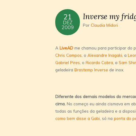
Inverse my frid
21
DEZ
Por
Claudia Midori
2009
A
LiveAD
me chamou para participar do pr
Chris Campos
, o
Alexandre Inagaki
, a
Leo
Gabriel Pires
, o
Ricardo Cobra
, a
Sam Shir
geladeira
Brastemp Inverse
de inox.
Diferente dos demais modelos do mercado
cima.
No começo eu ainda cismava em abr
todas as funções da geladeira e a disposi
como bem disse a Gabi
, só na
ponta do p