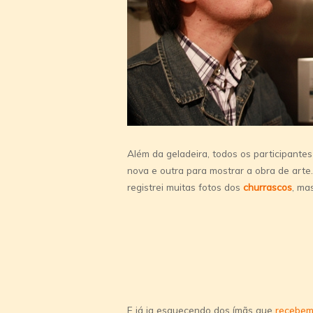
Além da geladeira, todos os participantes
nova e outra para mostrar a obra de art
registrei muitas fotos dos
churrascos
, ma
E já ia esquecendo dos í­mãs que
recebem