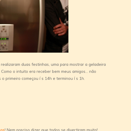
 realizaram duas festinhas, uma para mostrar a geladeira
e. Como o intuito era receber bem meus amigos… não
s o primeiro começou í s 14h e terminou í s 1h.
os
! Nem preciso dizer que todos se divertiram muito!