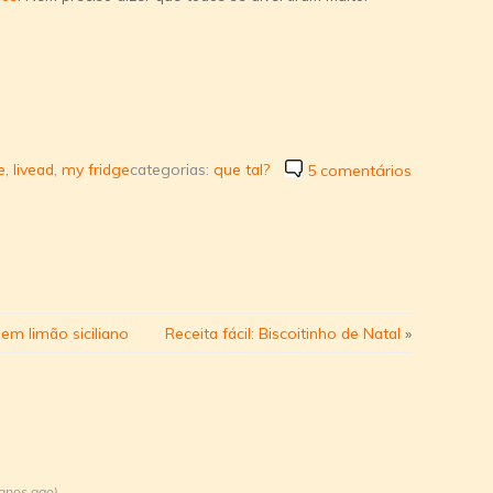
e
,
livead
,
my fridge
categorias:
que tal?
5 comentários
em limão siciliano
Receita fácil: Biscoitinho de Natal
»
anos ago)