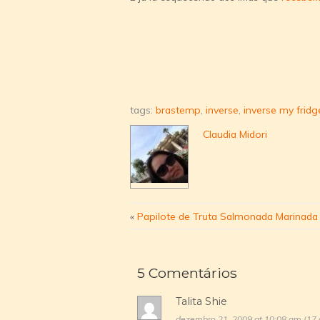
tags:
brastemp
,
inverse
,
inverse my fridg
Claudia Midori
«
Papilote de Truta Salmonada Marinada 
5 Comentários
Talita Shie
dezembro 21, 2009 at 10:08 am (17 