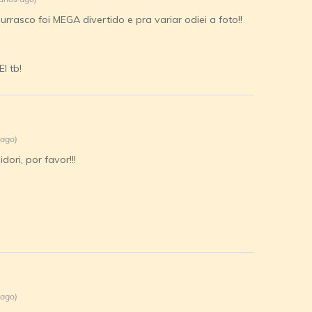
urrasco foi MEGA divertido e pra variar odiei a foto!!
I tb!
 ago)
ori, por favor!!!
 ago)