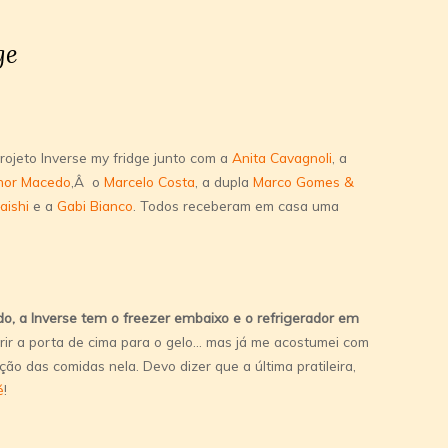
ge
ojeto Inverse my fridge junto com a
Anita Cavagnoli
, a
nor Macedo
,Â o
Marcelo Costa
, a dupla
Marco Gomes &
aishi
e a
Gabi Bianco
. Todos receberam em casa uma
, a Inverse tem o freezer embaixo e o refrigerador em
ir a porta de cima para o gelo… mas já me acostumei com
ção das comidas nela. Devo dizer que a última pratileira,
é
!