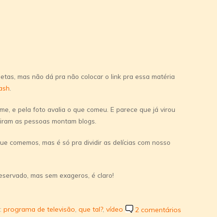
etas, mas não dá pra não colocar o link pra essa matéria
lash
.
me, e pela foto avalia o que comeu. E parece que já virou
tiram as pessoas montam blogs.
ue comemos, mas é só pra dividir as delí­cias com nosso
servado, mas sem exageros, é claro!
s:
programa de televisão
,
que tal?
,
ví­deo
2 comentários