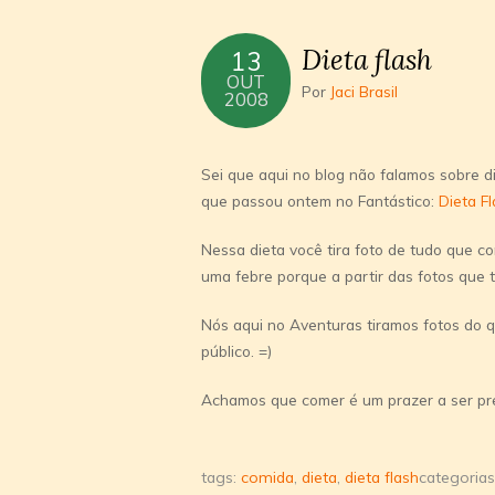
Dieta flash
13
OUT
Por
Jaci Brasil
2008
Sei que aqui no blog não falamos sobre di
que passou ontem no Fantástico:
Dieta F
Nessa dieta você tira foto de tudo que co
uma febre porque a partir das fotos que 
Nós aqui no Aventuras tiramos fotos do q
público. =)
Achamos que comer é um prazer a ser pre
tags:
comida
,
dieta
,
dieta flash
categoria