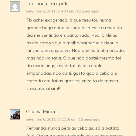
Fernanda Lempek
setembro 5, 2011 at 4:33 pm (15 anos ago)
Tb achei exagerado, o que resultou numa
grande briga entre os ingredientes e o resto do
dia me sentindo empanturrada. Pedi o Minas
assim como vc, e o molho barbecue deixou o
lanche bem enjoativo. Não que eu tenha odiado,
mas não voltaria. O que não gostei mesmo foi
da onion rings, micro fatias de cebola
empanadas, não curti, gosto qdo a cebola é
cortada em fatias grossas envolta de massa
crocante, aí sim!!
Claudia Midori
setembro 6, 2011 at 11:16 am (15 anos ago)
Fernanda, nunca pedi as cebolas, só a batata
frita. Em outra oportunidade vou pedir o menor