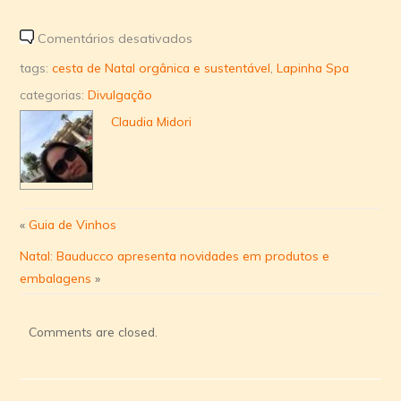
em
Comentários desativados
Lapinha
tags:
cesta de Natal orgânica e sustentável
,
Lapinha Spa
SPA
categorias:
Divulgação
traz
Claudia Midori
cesta
de
Natal
orgânica
para
«
Guia de Vinhos
São
Natal: Bauducco apresenta novidades em produtos e
Paulo
embalagens
»
Comments are closed.