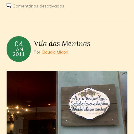
em
Comentários desativados
Vídeo:
Bolachas
recheadas
Vila das Meninas
04
JAN
Por
Claudia Midori
2011