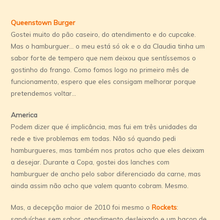
Queenstown Burger
Gostei muito do pão caseiro, do atendimento e do cupcake.
Mas o hamburguer… o meu está só ok e o da Claudia tinha um
sabor forte de tempero que nem deixou que sentíssemos o
gostinho do frango. Como fomos logo no primeiro mês de
funcionamento, espero que eles consigam melhorar porque
pretendemos voltar…
America
Podem dizer que é implicância, mas fui em três unidades da
rede e tive problemas em todas. Não só quando pedi
hamburgueres, mas também nos pratos acho que eles deixam
a desejar. Durante a Copa, gostei dos lanches com
hamburguer de ancho pelo sabor diferenciado da carne, mas
ainda assim não acho que valem quanto cobram. Mesmo.
Mas, a decepção maior de 2010 foi mesmo o
Rockets
:
sanduíches sem sabor, atendimento desleixado e um bacon de