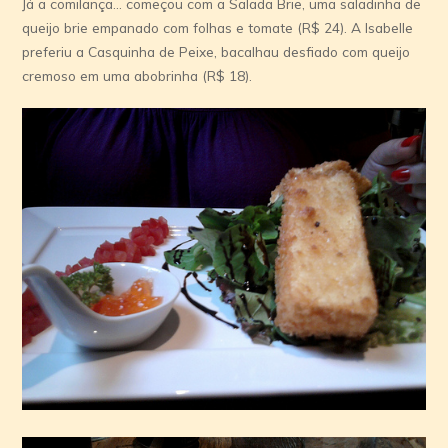
Já a comilança… começou com a Salada Brie, uma saladinha de
queijo brie empanado com folhas e tomate (R$ 24). A Isabelle
preferiu a Casquinha de Peixe, bacalhau desfiado com queijo
cremoso em uma abobrinha (R$ 18).