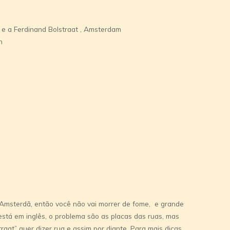
 e a Ferdinand Bolstraat , Amsterdam
h
 Amsterdã, então você não vai morrer de fome, e grande
stá em inglês, o problema são as placas das ruas, mas
aat” quer dizer rua e assim por diante. Para mais dicas