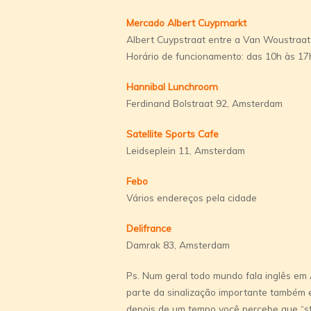
Mercado Albert Cuypmarkt
Albert Cuypstraat entre a Van Woustraat
Horário de funcionamento: das 10h às 17
Hannibal Lunchroom
Ferdinand Bolstraat 92, Amsterdam
Satellite Sports Cafe
Leidseplein 11, Amsterdam
Febo
Vários endereços pela cidade
Delifrance
Damrak 83, Amsterdam
Ps. Num geral todo mundo fala inglês em
parte da sinalização importante também e
depois de um tempo você percebe que “str