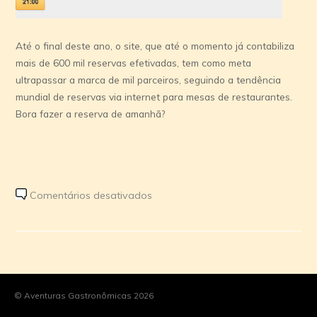
Até o final deste ano, o site, que até o momento já contabiliza
mais de 600 mil reservas efetivadas, tem como meta
ultrapassar a marca de mil parceiros, seguindo a tendência
mundial de reservas via internet para mesas de restaurantes.
Bora fazer a reserva de amanhã?
em
Comentários desativados
Reservas
online:
Nada
de
enfrentar
© Aventuras Gastronômicas 2026
fila