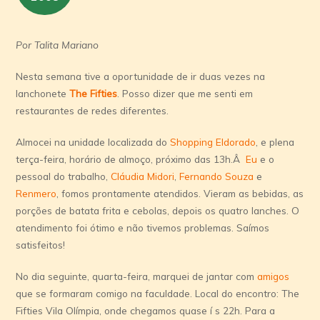
Por Talita Mariano
Nesta semana tive a oportunidade de ir duas vezes na
lanchonete
The Fifties
. Posso dizer que me senti em
restaurantes de redes diferentes.
Almocei na unidade localizada do
Shopping Eldorado
, e plena
terça-feira, horário de almoço, próximo das 13h.Â
Eu
e o
pessoal do trabalho,
Cláudia Midori
,
Fernando Souza
e
Renmero
, fomos prontamente atendidos. Vieram as bebidas, as
porções de batata frita e cebolas, depois os quatro lanches. O
atendimento foi ótimo e não tivemos problemas. Saí­mos
satisfeitos!
No dia seguinte, quarta-feira, marquei de jantar com
amigos
que se formaram comigo na faculdade. Local do encontro: The
Fifties Vila Olí­mpia, onde chegamos quase í s 22h. Para a