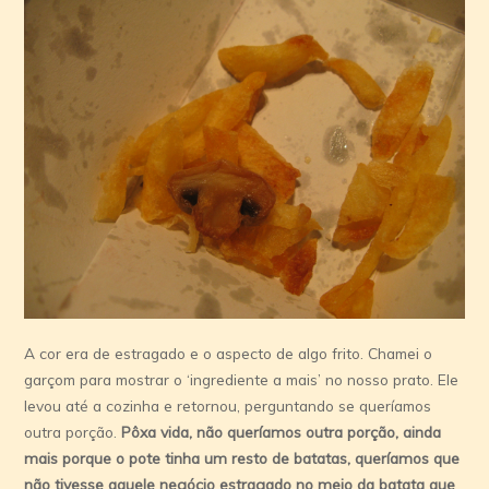
A cor era de estragado e o aspecto de algo frito. Chamei o
garçom para mostrar o ‘ingrediente a mais’ no nosso prato. Ele
levou até a cozinha e retornou, perguntando se querí­amos
outra porção.
Pôxa vida, não querí­amos outra porção, ainda
mais porque o pote tinha um resto de batatas, querí­amos que
não tivesse aquele negócio estragado no meio da batata que