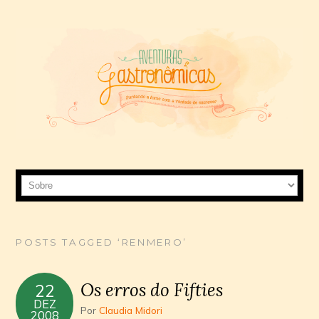
POSTS TAGGED ‘RENMERO’
Os erros do Fifties
22
DEZ
Por
Claudia Midori
2008