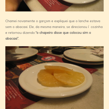
Chamei novamente o garçom e expliquei que o lanche estava
sem o abacaxi. Ele, da mesma maneira, se direcionou í cozinha
e retornou dizendo:
“o chapeiro disse que colocou sim o
abacaxi”.