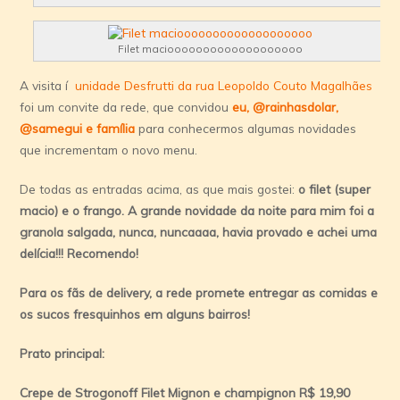
Filet maciooooooooooooooooooo
A visita í
unidade Desfrutti da rua Leopoldo Couto Magalhães
foi um convite da rede, que convidou
eu, @rainhasdolar,
@samegui e famí­lia
para conhecermos algumas novidades
que incrementam o novo menu.
De todas as entradas acima, as que mais gostei:
o filet (super
macio) e o frango. A grande novidade da noite para mim foi a
granola salgada, nunca, nuncaaaa, havia provado e achei uma
delí­cia!!! Recomendo!
Para os fãs de delivery, a rede promete entregar as comidas e
os sucos fresquinhos em alguns bairros!
Prato principal:
Crepe de Strogonoff Filet Mignon e champignon R$ 19,90