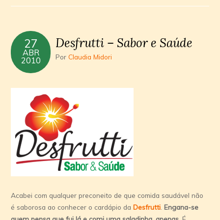
Desfrutti – Sabor e Saúde
27
ABR
Por
Claudia Midori
2010
Acabei com qualquer preconeito de que comida saudável não
é saborosa ao conhecer o cardápio da
Desfrutti
.
Engana-se
quem pensa que fui lá e comi uma saladinha, apenas.
É