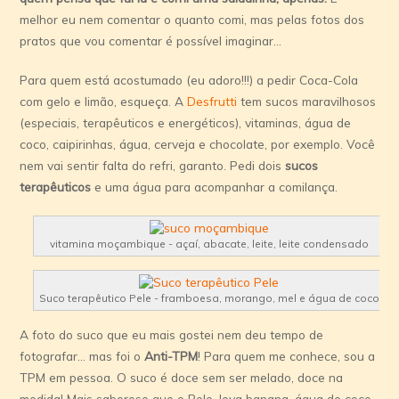
melhor eu nem comentar o quanto comi, mas pelas fotos dos
pratos que vou comentar é possí­vel imaginar…
Para quem está acostumado (eu adoro!!!) a pedir Coca-Cola
com gelo e limão, esqueça. A
Desfrutti
tem sucos maravilhosos
(especiais, terapêuticos e energéticos), vitaminas, água de
coco, caipirinhas, água, cerveja e chocolate, por exemplo. Você
nem vai sentir falta do refri, garanto. Pedi dois
sucos
terapêuticos
e uma água para acompanhar a comilança.
vitamina moçambique - açaí­, abacate, leite, leite condensado
Suco terapêutico Pele - framboesa, morango, mel e água de coco
A foto do suco que eu mais gostei nem deu tempo de
fotografar… mas foi o
Anti-TPM
! Para quem me conhece, sou a
TPM em pessoa. O suco é doce sem ser melado, doce na
medida! Mais saboroso que o Pele, leva banana, água de coco