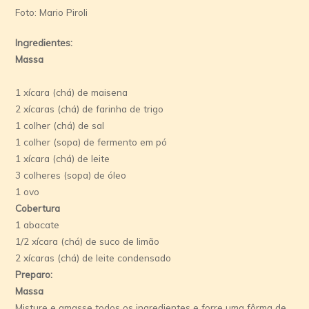
Foto: Mario Piroli
Ingredientes:
Massa
1 xí­cara (chá) de maisena
2 xí­caras (chá) de farinha de trigo
1 colher (chá) de sal
1 colher (sopa) de fermento em pó
1 xí­cara (chá) de leite
3 colheres (sopa) de óleo
1 ovo
Cobertura
1 abacate
1/2 xí­cara (chá) de suco de limão
2 xí­caras (chá) de leite condensado
Preparo:
Massa
Misture e amasse todos os ingredientes e forre uma fôrma de