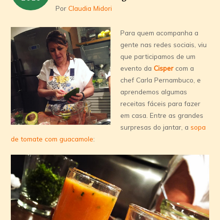
Por
Claudia Midori
Para quem acompanha a
gente nas redes sociais, viu
que participamos de um
evento da
Cisper
com a
chef Carla Pernambuco, e
aprendemos algumas
receitas fáceis para fazer
em casa. Entre as grandes
surpresas do jantar, a
sopa
de tomate com guacamole
: