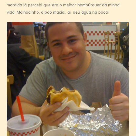
mordida já percebi que era o melhor hambúrguer da minha
vida! Molhadinho, o pão macio.. ai, deu água na boca!