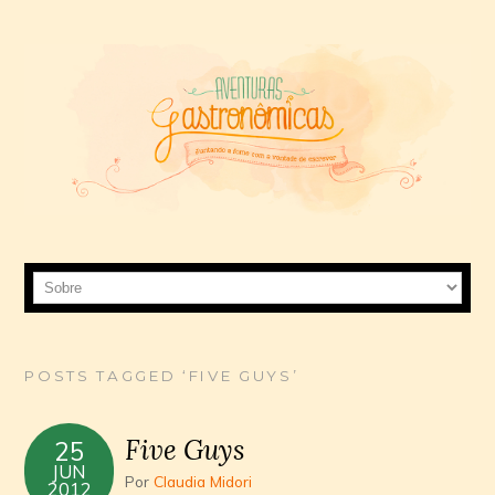
POSTS TAGGED ‘FIVE GUYS’
Five Guys
25
JUN
Por
Claudia Midori
2012