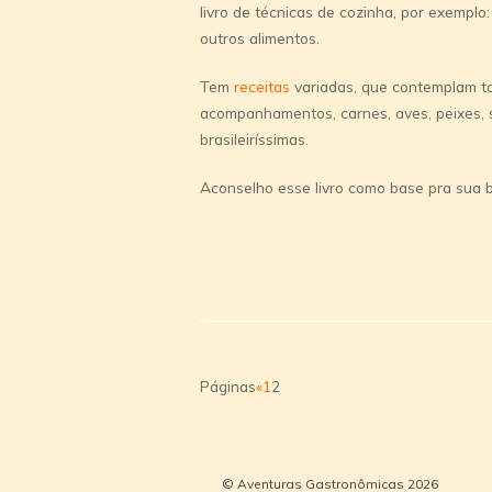
livro de técnicas de cozinha, por exemplo
outros alimentos.
Tem
receitas
variadas, que contemplam to
acompanhamentos, carnes, aves, peixes, 
brasileirí­ssimas.
Aconselho esse livro como base pra sua b
Páginas
«
1
2
© Aventuras Gastronômicas 2026