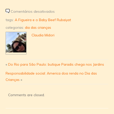
em
Comentários desativados
A
tags:
A Figueira e o Baby Beef Rubaiyat
Figueira
categorias:
dia das crianças
e
Claudia Midori
o
Baby
Beef
Rubaiyat
promovem
«
Do Rio para São Paulo: butique Paradis chega nos Jardins
atividades
Responsabilidade social: America doa renda no Dia das
para
Crianças
»
comemorar
o
Dia
Comments are closed.
das
Crianças