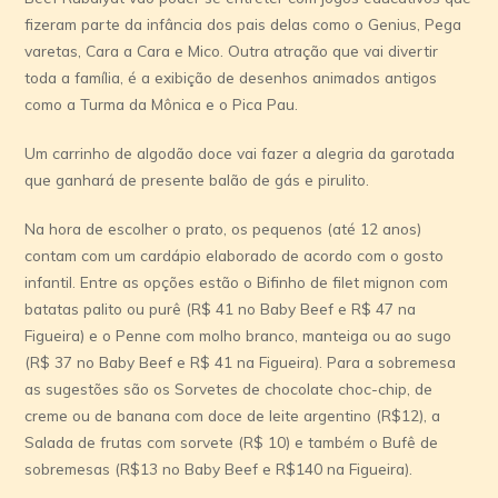
fizeram parte da infância dos pais delas como o Genius, Pega
varetas, Cara a Cara e Mico. Outra atração que vai divertir
toda a família, é a exibição de desenhos animados antigos
como a Turma da Mônica e o Pica Pau.
Um carrinho de algodão doce vai fazer a alegria da garotada
que ganhará de presente balão de gás e pirulito.
Na hora de escolher o prato, os pequenos (até 12 anos)
contam com um cardápio elaborado de acordo com o gosto
infantil. Entre as opções estão o Bifinho de filet mignon com
batatas palito ou purê (R$ 41 no Baby Beef e R$ 47 na
Figueira) e o Penne com molho branco, manteiga ou ao sugo
(R$ 37 no Baby Beef e R$ 41 na Figueira). Para a sobremesa
as sugestões são os Sorvetes de chocolate choc-chip, de
creme ou de banana com doce de leite argentino (R$12), a
Salada de frutas com sorvete (R$ 10) e também o Bufê de
sobremesas (R$13 no Baby Beef e R$140 na Figueira).