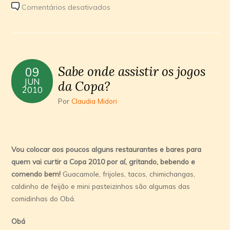
em
Comentários desativados
Restaurantes
com
cardápio
verde-
Sabe onde assistir os jogos
09
amarelo
JUN
da Copa?
e
2010
reservas
Por
Claudia Midori
para
a
Copa
Vou colocar aos poucos alguns restaurantes e bares para
quem vai curtir a Copa 2010 por aí, gritando, bebendo e
comendo bem!
Guacamole, frijoles, tacos, chimichangas,
caldinho de feijão e mini pasteizinhos são algumas das
comidinhas do Obá.
Obá