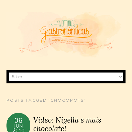
POSTS TAGGED ‘CHOCOPOTS’
Vídeo: Nigella e mais
06
JUN
chocolate!
2010