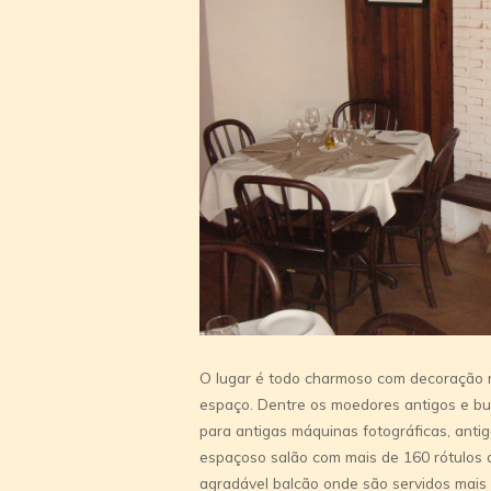
O lugar é todo charmoso com decoração r
espaço. Dentre os moedores antigos e bucó
para antigas máquinas fotográficas, antig
espaçoso salão com mais de 160 rótulos 
agradável balcão onde são servidos mais 