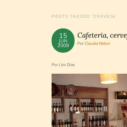
POSTS TAGGED ‘CERVEJA’
Cafeteria, cerve
15
JUN
Por
Claudia Midori
2009
Por Léo Dias