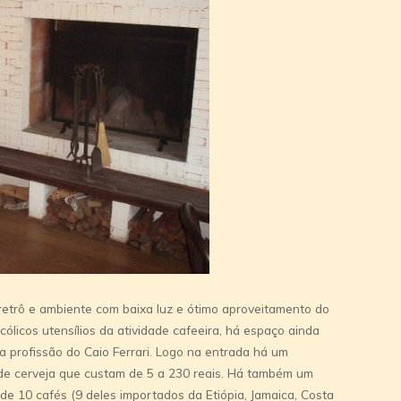
etrô e ambiente com baixa luz e ótimo aproveitamento do
licos utensí­lios da atividade cafeeira, há espaço ainda
a profissão do Caio Ferrari. Logo na entrada há um
de cerveja que custam de 5 a 230 reais. Há também um
de 10 cafés (9 deles importados da Etiópia, Jamaica, Costa