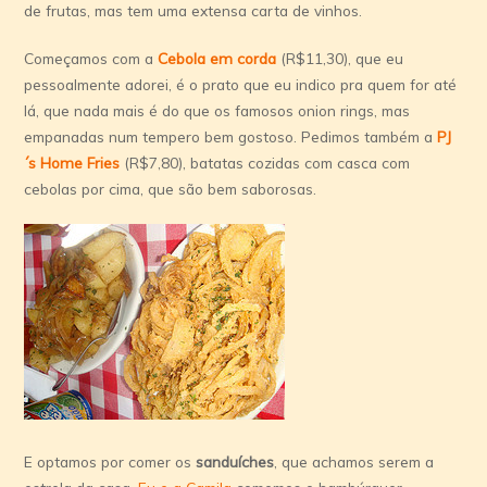
de frutas, mas tem uma extensa carta de vinhos.
Começamos com a
Cebola em corda
(R$11,30), que eu
pessoalmente adorei, é o prato que eu indico pra quem for até
lá, que nada mais é do que os famosos onion rings, mas
empanadas num tempero bem gostoso. Pedimos também a
PJ
´s Home Fries
(R$7,80), batatas cozidas com casca com
cebolas por cima, que são bem saborosas.
E optamos por comer os
sanduí­ches
, que achamos serem a