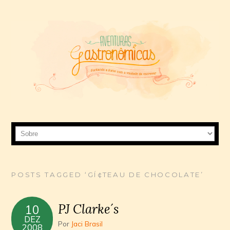
POSTS TAGGED ‘GÍ¢TEAU DE CHOCOLATE’
PJ Clarke´s
10
DEZ
Por
Jaci Brasil
2008