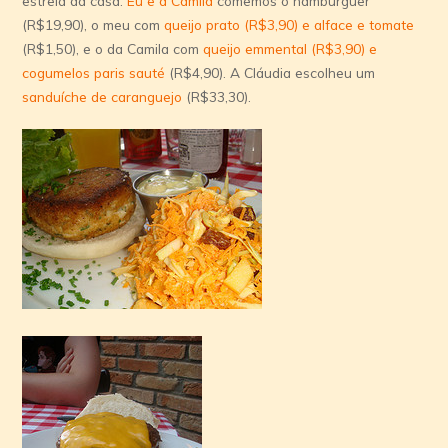
estrela da casa.
Eu e a Camila
comemos o hambúrguer
(R$19,90), o meu com
queijo prato (R$3,90) e alface e tomate
(R$1,50), e o da Camila com
queijo emmental (R$3,90) e
cogumelos paris sauté
(R$4,90). A Cláudia escolheu um
sanduí­che de caranguejo
(R$33,30).